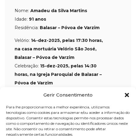
Nome:
Amadeu da Silva Martins
Idade:
91 anos
Residência:
Balasar – Póvoa de Varzim
Velório:
14-dez-2025, pelas 17:30 horas,
na casa mortuária Velório São José,
Balasar – Póvoa de Varzim
Celebração:
15-dez-2025
, pelas 14:30
horas, na Igreja Paroquial de Balasar –
Póvoa de Varzim
Cemitério:
Balasar – Póvoa de Varzim
Gerir Consentimento
Para lhe proporcionarmos a melhor experiência, utilizamos
tecnologias como cookies para armazenar e/ou aceder a informação do
Partilhar
dispositivo. Consentir estas tecnologias permite-nos processar dados
como o comportamento de navegação ou identificadores únicos neste
site. Não consentir ou retirar o consentimento pode afetar
negativamente certas funcionalidades.