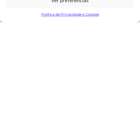
Ver preferências
Partilhar
Política de Privacidade e Cookies
Encomendar Flores em Memória
Deixe sua homenagem
5 de Julho, 2024 às 11:14
B. Morim.
diz:
Ate ao proximo encontro meu amigo.
Responder
O seu endereço de email não será publicado.
Campos