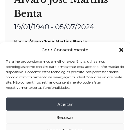
Benta
19/01/1940 - 05/07/2024
Nome:
Álvaro José Martins Benta
Idade:
84 anos
Gerir Consentimento
Residência:
Póvoa de Varzim
Para lhe proporcionarmos a melhor experiência, utilizamos
tecnologias como cookies para armazenar e/ou aceder a informação do
Velório:
05-jul
-2024, pelas 15:00 horas,
dispositivo. Consentir estas tecnologias permite-nos processar dados
como o comportamento de navegação ou identificadores únicos neste
na capela mortuária da Igreja de São
site. Não consentir ou retirar o consentimento pode afetar
José de Ribamar – Póvoa de Varzim
negativamente certas funcionalidades.
Celebração:
06
-jul-2024, pelas 11:00
horas, na Igreja de São José de
Aceitar
Ribamar – Póvoa de Varzim
Recusar
Cemitério:
nº1 da Póvoa de Varzim