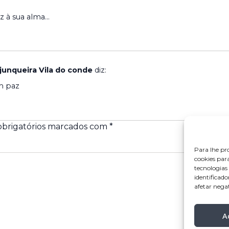
z à sua alma…
 junqueira Vila do conde
diz:
m paz
brigatórios marcados com
*
Para lhe pr
cookies par
tecnologia
identificado
afetar nega
A