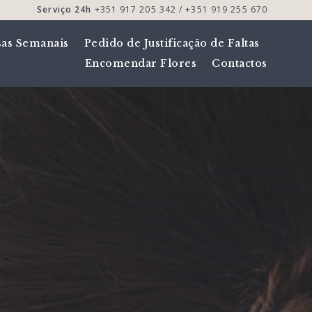
Serviço 24h
+351 917 205 342 / +351 919 255 670
sas Semanais
Pedido de Justificação de Faltas
Encomendar Flores
Contactos