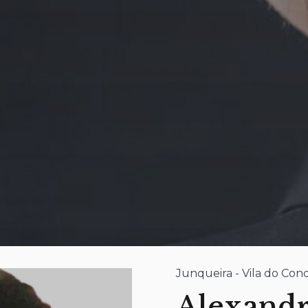
Junqueira - Vila do Con
Alexandr