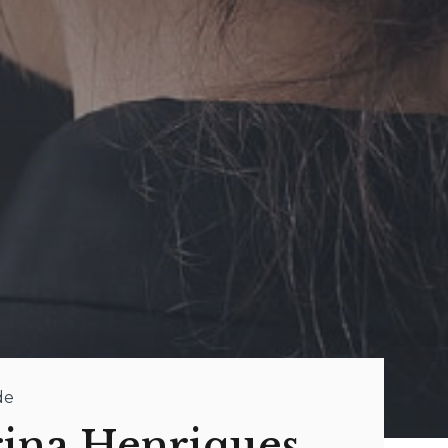
de
ina Henriques