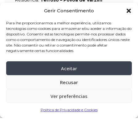
Gerir Consentimento
Velório:
10-out
-2024, a partir das 10:00
horas, na Igreja Paroquial de Terroso –
Para lhe proporcionarmos a melhor experiência, utilizamos
tecnologias como cookies para armazenar e/ou aceder a informação do
Póvoa de Varzim
dispositivo. Consentir estas tecnologias permite-nos processar dados
Celebração:
10-out-2024, pelas 16:00
como o comportamento de navegação ou identificadores únicos neste
site. Não consentir ou retirar o consentimento pode afetar
horas, na Igreja Paroquial de Terroso –
negativamente certas funcionalidades.
Póvoa de Varzim
Cemitério:
Terroso – Póvoa de Varzim
Aceitar
Recusar
Partilhar
Ver preferências
Política de Privacidade e Cookies
Encomendar Flores em Memória