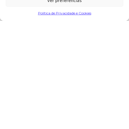
Ver preferências
Partilhar
Política de Privacidade e Cookies
Encomendar Flores em Memória
Deixe sua homenagem
16 de Dezembro, 2025 às 22:36
Antonio Dias
diz:
Os nossos sentimentos á família, paz á sua alma.
Responder
O seu endereço de email não será publicado.
Campos