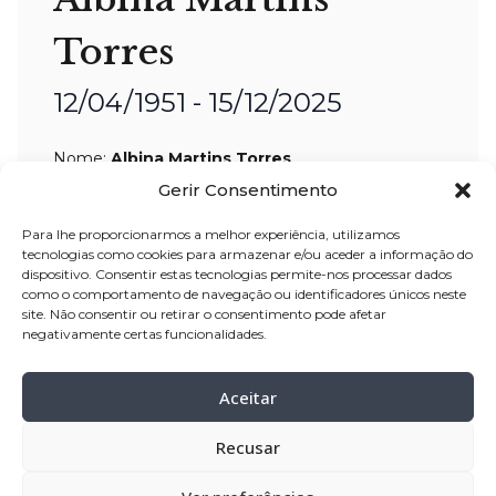
Torres
12/04/1951 - 15/12/2025
Nome:
Albina Martins Torres
Idade:
74 anos
Gerir Consentimento
Residência:
Balasar – Póvoa de Varzim
Para lhe proporcionarmos a melhor experiência, utilizamos
tecnologias como cookies para armazenar e/ou aceder a informação do
Velório:
16-dez-2025, pelas 14:00 horas,
dispositivo. Consentir estas tecnologias permite-nos processar dados
como o comportamento de navegação ou identificadores únicos neste
na casa mortuária Velório São José,
site. Não consentir ou retirar o consentimento pode afetar
Balasar – Póvoa de Varzim
negativamente certas funcionalidades.
Celebração:
17-dez-2025
, pelas 15:30
horas, na Igreja Paroquial de Balasar –
Aceitar
Póvoa de Varzim
Recusar
Cemitério:
Balasar – Póvoa de Varzim