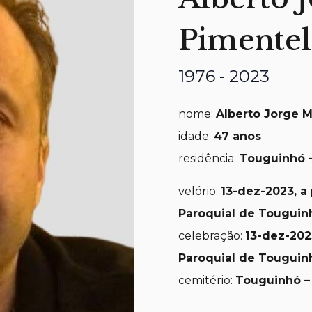
Pimentel
1976 - 2023
nome:
Alberto Jorge M
idade:
47
anos
residência:
Touguinhó –
velório:
13
-dez-2023, a 
Paroquial de Touguin
celebração:
13
-dez-2023
Paroquial de Touguin
cemitério:
Touguinhó –