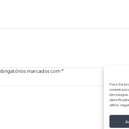
brigatórios marcados com
*
Para lhe pr
cookies par
tecnologia
identificado
afetar nega
A