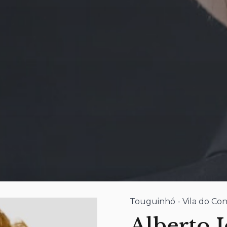
Touguinhó - Vila do Co
Alberto 