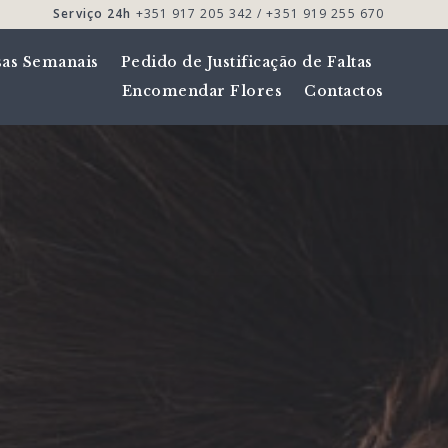
Serviço 24h
+351 917 205 342 / +351 919 255 670
sas Semanais
Pedido de Justificação de Faltas
Encomendar Flores
Contactos