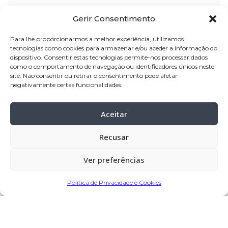
Nome:
Alberto de Araújo Moreira
Gerir Consentimento
Idade:
74 anos
Para lhe proporcionarmos a melhor experiência, utilizamos
Residência:
Rua das Ladaínhas, 244,
tecnologias como cookies para armazenar e/ou aceder a informação do
dispositivo. Consentir estas tecnologias permite-nos processar dados
4480-215 Bagunte (junto ao Largo de
como o comportamento de navegação ou identificadores únicos neste
Santana)
site. Não consentir ou retirar o consentimento pode afetar
negativamente certas funcionalidades.
Velório:
26-dez
-2024, pelas 12:00 horas
na sua residência.
Aceitar
Celebração:
27-dez
–
2024, pelas 10:00
Recusar
horas, na Igreja Paroquial de Bagunte
– Vila do Conde
Ver preferências
Cemitério:
Bagunte – Vila do Conde
Política de Privacidade e Cookies
Partilhar