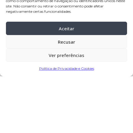
como o comportamento de navegação ou identificadores únicos neste
site. Não consentir ou retirar o consentimento pode afetar
Celebração:
08-jul-2026
, pelas 16:00
negativamente certas funcionalidades.
horas, na Igreja Paroquial de Rates –
Póvoa de Varzim
Aceitar
Cemitério:
Rates – Póvoa de Varzim
Recusar
Partilhar
Ver preferências
Política de Privacidade e Cookies
Encomendar Flores em Memória
Deixe sua homenagem
7 de Julho, 2026 às 12:52
José Leite Costa
diz: