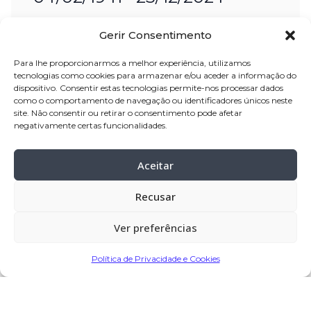
Nome:
Agostinho da Silva Duarte
Gerir Consentimento
Idade:
83 anos
Para lhe proporcionarmos a melhor experiência, utilizamos
Residência:
Touguinha – Vila do Conde
tecnologias como cookies para armazenar e/ou aceder a informação do
dispositivo. Consentir estas tecnologias permite-nos processar dados
Velório:
26-Dez
-2024, a partir das 09:30
como o comportamento de navegação ou identificadores únicos neste
site. Não consentir ou retirar o consentimento pode afetar
horas, na
Igreja Paroquial de
negativamente certas funcionalidades.
Touguinha – Vila do Conde
Celebração:
26-Dez
–
2024, pelas 16:00
Aceitar
horas, na Igreja Paroquial de
Recusar
Touguinha – Vila do Conde
Cemitério:
Touguinha – Vila do Conde.
Ver preferências
Política de Privacidade e Cookies
Partilhar