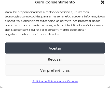
Gerir Consentimento
nome:
Adélio Batista da Silva
idade:
85 anos
Para lhe proporcionarmos a melhor experiência, utilizamos
tecnologias como cookies para armazenar e/ou aceder a informação do
naturalidade:
Touguinha – Vila do Conde
dispositivo. Consentir estas tecnologias permite-nos processar dados
pai:
Mário Rodrigues Ferreira
como o comportamento de navegação ou identificadores únicos neste
site. Não consentir ou retirar o consentimento pode afetar
mãe:
Beatriz Batista da Silva
negativamente certas funcionalidades.
velório:
17-jul-2023 a partir das 15:00, na
Aceitar
Igreja Paroquial de Rates
celebração:
17-jul-2023 pelas 17:00, na
Recusar
Igreja Paroquial de Rates
cemitério:
Rates – Póvoa de Varzim
Ver preferências
Política de Privacidade e Cookies
Partilhar
Encomendar Flores em Memória