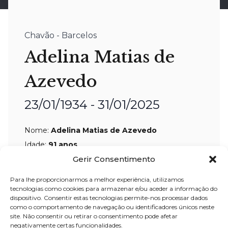
Chavão - Barcelos
Adelina Matias de
Azevedo
23/01/1934 - 31/01/2025
Nome:
Adelina Matias de Azevedo
Idade:
91 anos
Residência:
Chavão – Barcelos
Gerir Consentimento
Velório:
01-fev-
2025, pelas 12:00 horas
Para lhe proporcionarmos a melhor experiência, utilizamos
tecnologias como cookies para armazenar e/ou aceder a informação do
no Salão Paroquial de Chavão –
dispositivo. Consentir estas tecnologias permite-nos processar dados
como o comportamento de navegação ou identificadores únicos neste
Barcelos
site. Não consentir ou retirar o consentimento pode afetar
Celebração:
01-fev-
2025, pelas 14:30
negativamente certas funcionalidades.