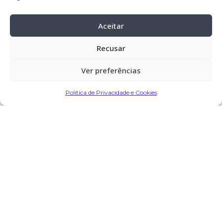
horas, na Igreja Paroquial de Chavão –
Barcelos
Aceitar
Cemitério:
Chavão – Barcelos
Recusar
Missa de 7.º dia:
06-fev-
2025, pelas
Ver preferências
19:30 horas, na Igreja Paroquial de
Chavão – Barcelos
Política de Privacidade e Cookies
Partilhar
Encomendar Flores em Memória
Deixe sua homenagem