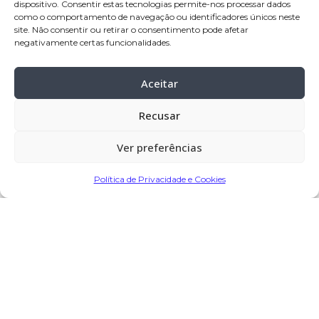
dispositivo. Consentir estas tecnologias permite-nos processar dados
de Varzim
como o comportamento de navegação ou identificadores únicos neste
Celebração:
03-out-
2025, pelas 11:00
site. Não consentir ou retirar o consentimento pode afetar
negativamente certas funcionalidades.
horas, na Igreja Paroquial de Rates –
Póvoa de Varzim
Aceitar
Cemitério:
Rates – Póvoa de Varzim
Recusar
Partilhar
Ver preferências
Política de Privacidade e Cookies
Encomendar Flores em Memória
Deixe sua homenagem