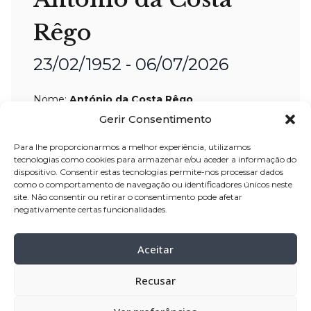
Rêgo
23/02/1952 - 06/07/2026
Nome:
António da Costa Rêgo
Idade:
74 anos
Gerir Consentimento
Residência:
Rio Mau – Vila do Conde
Para lhe proporcionarmos a melhor experiência, utilizamos
tecnologias como cookies para armazenar e/ou aceder a informação do
Velório:
07-jul-2026, pelas 09:30 horas,
dispositivo. Consentir estas tecnologias permite-nos processar dados
como o comportamento de navegação ou identificadores únicos neste
na Igreja Antiga de Rio Mau – Vila do
site. Não consentir ou retirar o consentimento pode afetar
Conde
negativamente certas funcionalidades.
Celebração:
07-jul-2026
, pelas 16:30
horas, na Igreja Antiga de Rio Mau –
Aceitar
Vila do Conde
Recusar
Cemitério:
Rio Mau – Vila do Conde