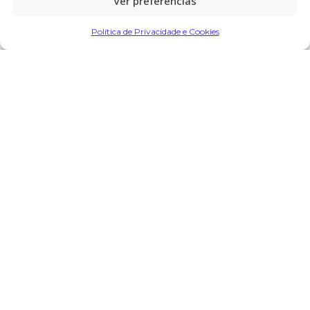
Ver preferências
Partilhar
Política de Privacidade e Cookies
Encomendar Flores em Memória
Deixe sua homenagem
7 de Julho, 2026 às 11:10
Teresa Soares
diz:
Descansa em paz tio, vamos sentir a tua falta. Beijinhos.
Responder
O seu endereço de email não será publicado.
Campos