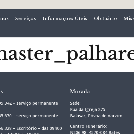
mos
Serviços
Informações Úteis
Obituário
Mis
aster_palhar
os
Morada
05 342 – serviço permanente
Sede:
Rua da Igreja 275
55 670 – serviço permanente
Balasar, Póvoa de Varzim
Centro Funerário:
6 328 – Escritório – das 09h00
N206 98, 4570-084 Rates