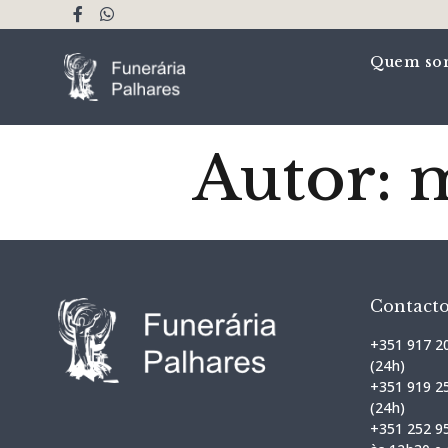
Quem so
Autor:
m
Contact
+351 917 2
(24h)
+351 919 2
(24h)
+351 252 95