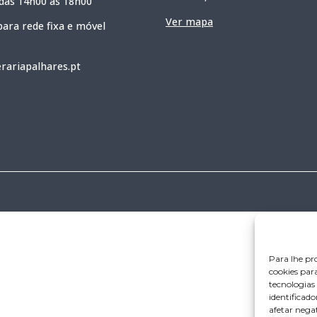
 das 14h00 às 18h00
Ver mapa
ara rede fixa e móvel
rariapalhares.pt
Para lhe pr
cookies par
tecnologia
identificado
afetar nega